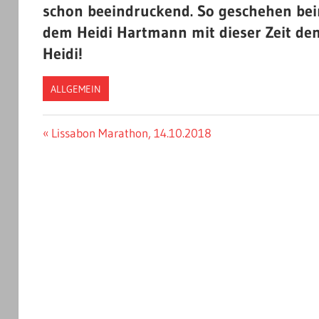
schon beeindruckend. So geschehen bei
dem Heidi Hartmann mit dieser Zeit den 2
Heidi!
ALLGEMEIN
Beitragsnavigation
Vorheriger
Lissabon Marathon, 14.10.2018
Beitrag: