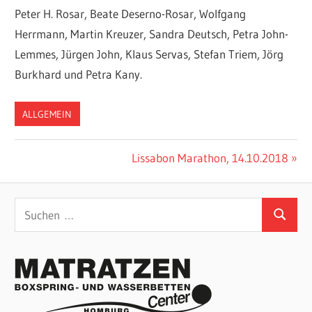
Peter H. Rosar, Beate Deserno-Rosar, Wolfgang
Herrmann, Martin Kreuzer, Sandra Deutsch, Petra John-
Lemmes, Jürgen John, Klaus Servas, Stefan Triem, Jörg
Burkhard und Petra Kany.
ALLGEMEIN
Beitragsnavigation
Nächster
Lissabon Marathon, 14.10.2018
Beitrag:
Suchen
Suchen
nach: