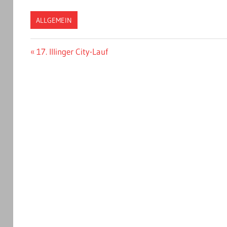
ALLGEMEIN
Beitragsnavigation
Vorheriger
17. Illinger City-Lauf
Beitrag: